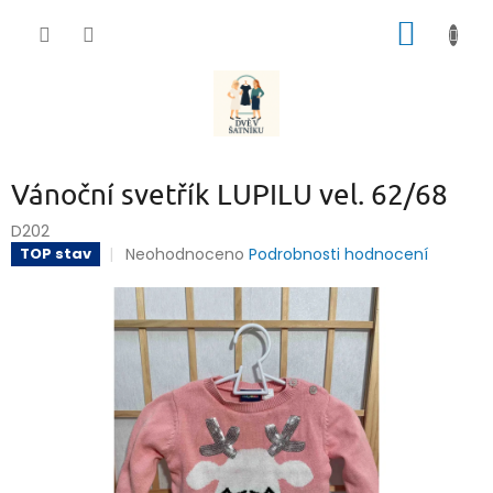
Přejít
NÁKUP
na
obsah
KOŠÍK
Vánoční svetřík LUPILU vel. 62/68
D202
Průměrné
Neohodnoceno
Podrobnosti hodnocení
TOP stav
hodnocení
produktu
je
0,0
z
5
hvězdiček.