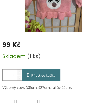
99 Kč
Měrná
Skladem
(1 ks)
cena:
Přidat do košíku
Výborný stav. D31cm, š27cm, rukáv 22cm.