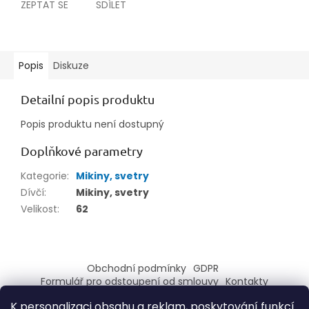
ZEPTAT SE
SDÍLET
Popis
Diskuze
Detailní popis produktu
Popis produktu není dostupný
Doplňkové parametry
Kategorie
:
Mikiny, svetry
Dívčí
:
Mikiny, svetry
Velikost
:
62
Z
á
Obchodní podmínky
GDPR
p
Formulář pro odstoupení od smlouvy
Kontakty
a
Formulář pro reklamaci
K personalizaci obsahu a reklam, poskytování funkcí