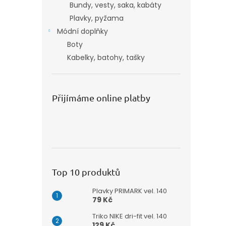
Bundy, vesty, saka, kabáty
Plavky, pyžama
Módní doplňky
Boty
Kabelky, batohy, tašky
Přijímáme online platby
Top 10 produktů
Plavky PRIMARK vel. 140
79 Kč
Triko NIKE dri-fit vel. 140
129 Kč