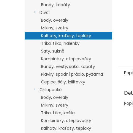
n
Bundy, kabáty
e
Dívčí
l
Body, overaly
Mikiny, svetry
Kalhoty, kraťasy, tepláky
Trika, tílka, halenky
Šaty, sukně
Kombinézy, oteplovačky
Bundy, vesty, saka, kabáty
Popi
Plavky, spodní prádlo, pyžama
Čepice, šály, kšiltovky
Chlapecké
Det
Body, overaly
Popi
Mikiny, svetry
Trika, tílka, košile
Kombinézy, oteplovačky
Kalhoty, kraťasy, teplaky