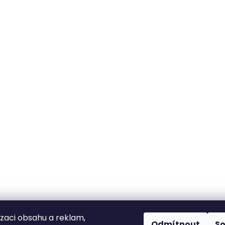
izaci obsahu a reklam,
Odmítnout
S