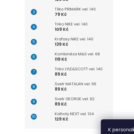
Tílko PRIMARK vel. 140
79 Kč
Triko NIKE vel. 140
109 Kč
Kraťasy NIKE vel. 140
139 Kč
Kombinéza M&S vel. 68
119 Kč
Triko LYLE&SCOTT vel. 140
89 Kč
Svetr MATALAN vel. 56
89 Kč
Svetr GEORGE vel. 92
89 Kč
Kalhoty NEXT vel. 134
129 Kč
K personal
Z