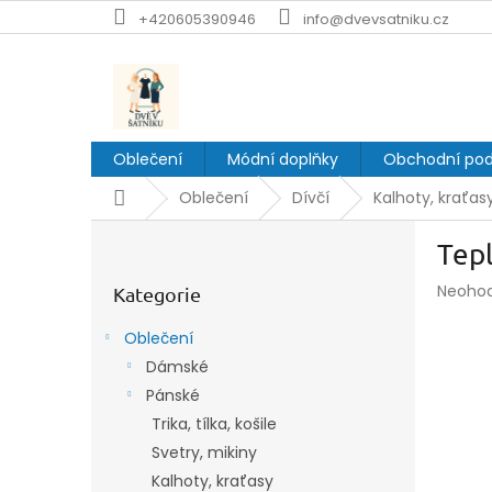
Přejít
+420605390946
info@dvevsatniku.cz
na
obsah
Oblečení
Módní doplňky
Obchodní po
Domů
Oblečení
Dívčí
Kalhoty, kraťas
P
Tep
o
Přeskočit
s
Průmě
Neoho
kategorie
Kategorie
t
hodnoc
r
produk
Oblečení
a
je
Dámské
n
0,0
z
Pánské
n
5
í
Trika, tílka, košile
hvězdič
p
Svetry, mikiny
a
Kalhoty, kraťasy