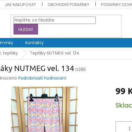
JAK NAKUPOVAT
OBCHODNÍ PODMÍNKY
PODMÍNKY OCH
HLEDAT
dmínky
Kontakty
y, tepláky
Tepláky NUTMEG vel. 134
láky NUTMEG vel. 134
D285
rné
dnoceno
Podrobnosti hodnocení
ení
99 
tu
Měrná
Skl
cena:
ek.