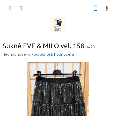
Přejít
NÁKUP
na
obsah
KOŠÍK
Sukně EVE & MILO vel. 158
D423
Průměrné
Neohodnoceno
Podrobnosti hodnocení
hodnocení
produktu
je
0,0
z
5
hvězdiček.