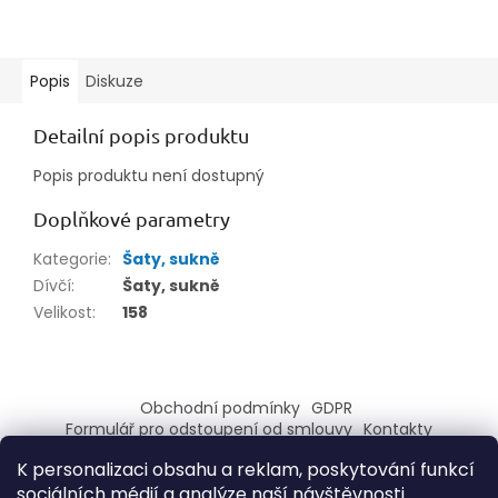
Popis
Diskuze
Detailní popis produktu
Popis produktu není dostupný
Doplňkové parametry
Kategorie
:
Šaty, sukně
Dívčí
:
Šaty, sukně
Velikost
:
158
Z
á
Obchodní podmínky
GDPR
p
Formulář pro odstoupení od smlouvy
Kontakty
a
Formulář pro reklamaci
K personalizaci obsahu a reklam, poskytování funkcí
t
sociálních médií a analýze naší návštěvnosti