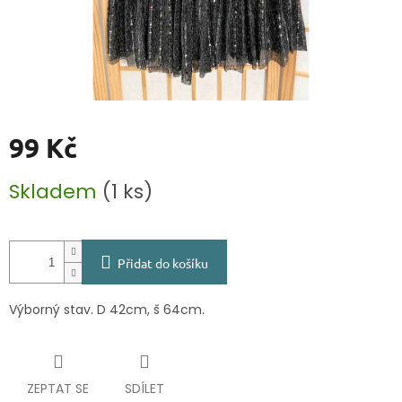
99 Kč
Měrná
Skladem
(1 ks)
cena:
Přidat do košíku
Výborný stav. D 42cm, š 64cm.
ZEPTAT SE
SDÍLET