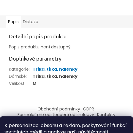
Popis
Diskuze
Detailní popis produktu
Popis produktu není dostupný
Doplňkové parametry
Kategorie
:
Trika, tílka, halenky
Dámské
:
Trika, tílka, halenky
Velikost
:
M
Z
á
Obchodní podmínky
GDPR
p
Formulář pro odstoupení od smlouvy
Kontakty
a
Formulář pro reklamaci
K personalizaci obsahu a reklam, poskytování funkcí
t
sociálních médií a analýze naší návštěvnosti