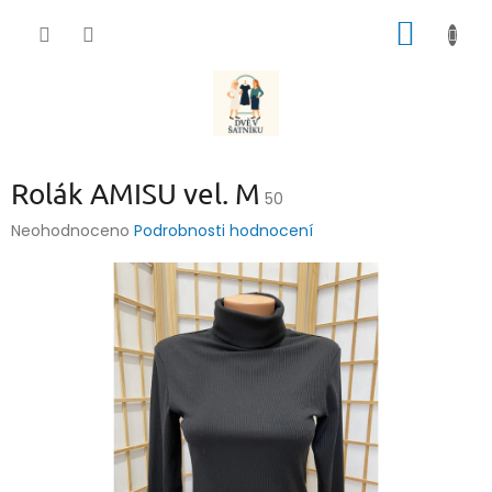
Přejít
NÁKUP
na
obsah
KOŠÍK
Rolák AMISU vel. M
50
Průměrné
Neohodnoceno
Podrobnosti hodnocení
hodnocení
produktu
je
0,0
z
5
hvězdiček.