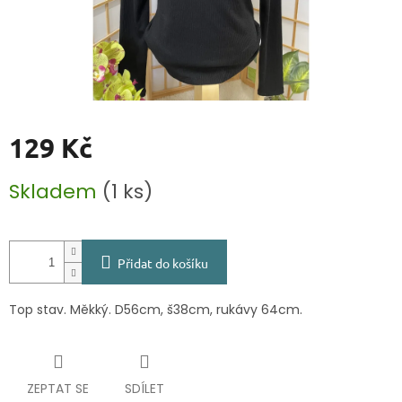
129 Kč
Měrná
Skladem
(1 ks)
cena:
Přidat do košíku
Top stav. Měkký. D56cm, š38cm, rukávy 64cm.
ZEPTAT SE
SDÍLET