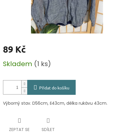
89 Kč
Měrná
Skladem
(1 ks)
cena:
Přidat do košíku
Výborný stav. D56cm, š43cm, délka rukávu 43cm.
ZEPTAT SE
SDÍLET