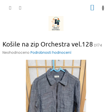
Přejít
NÁKUP
na
obsah
KOŠÍK
Košile na zip Orchestra vel.128
D174
Průměrné
Neohodnoceno
Podrobnosti hodnocení
hodnocení
produktu
je
0,0
z
5
hvězdiček.