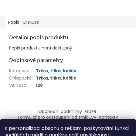
Popis
Diskuze
Detailní popis produktu
Popis produktu není dostupný
Doplňkové parametry
Kategorie
:
Trika, tílka, košile
Chlapecké
:
Trika, tílka, košile
Velikost
:
128
Z
á
Obchodní podmínky
GDPR
p
Formulář pro odstoupení od smlouvy
Kontakty
a
Formulář pro reklamaci
K personalizaci obsahu a reklam, poskytování funkcí
t
sociálních médií a analýze naší návštěvnosti