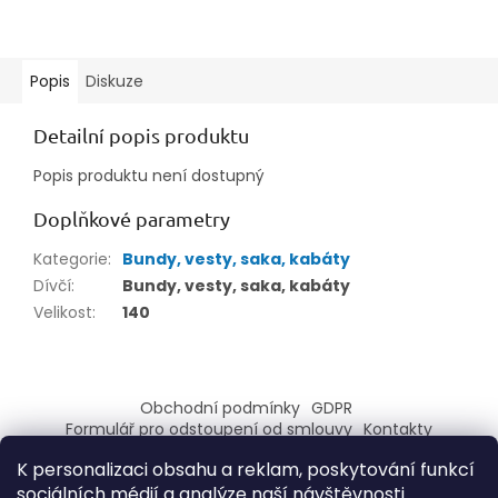
Popis
Diskuze
Detailní popis produktu
Popis produktu není dostupný
Doplňkové parametry
Kategorie
:
Bundy, vesty, saka, kabáty
Dívčí
:
Bundy, vesty, saka, kabáty
Velikost
:
140
Z
á
Obchodní podmínky
GDPR
p
Formulář pro odstoupení od smlouvy
Kontakty
a
Formulář pro reklamaci
K personalizaci obsahu a reklam, poskytování funkcí
t
sociálních médií a analýze naší návštěvnosti