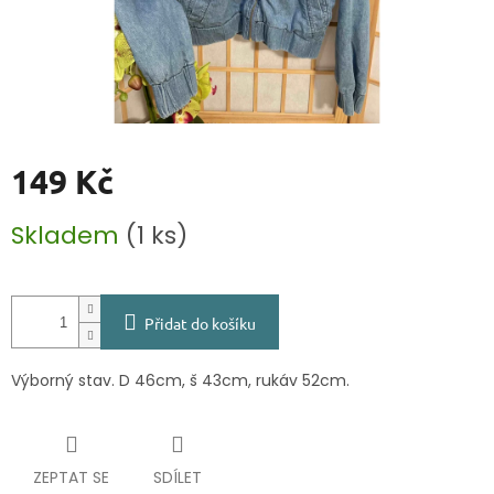
149 Kč
Měrná
Skladem
(1 ks)
cena:
Přidat do košíku
Výborný stav. D 46cm, š 43cm, rukáv 52cm.
ZEPTAT SE
SDÍLET