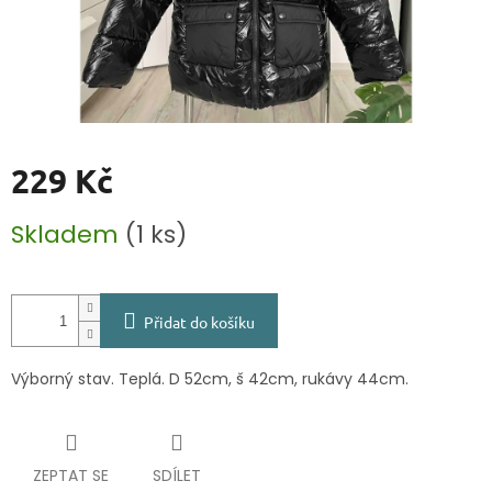
229 Kč
Měrná
Skladem
(1 ks)
cena:
Přidat do košíku
Výborný stav. Teplá. D 52cm, š 42cm, rukávy 44cm.
ZEPTAT SE
SDÍLET