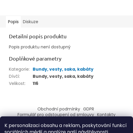
Popis
Diskuze
Detailní popis produktu
Popis produktu není dostupný
Doplňkové parametry
Kategorie
:
Bundy, vesty, saka, kabáty
Dívčí
:
Bundy, vesty, saka, kabáty
Velikost
:
116
Z
á
Obchodní podmínky
GDPR
p
Formulář pro odstoupení od smlouvy
Kontakty
a
Formulář pro reklamaci
K personalizaci obsahu a reklam, poskytování funkcí
t
sociálních médií a analýze naší návštěvnosti