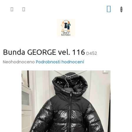
Přejít
NÁKUP
na
obsah
KOŠÍK
Bunda GEORGE vel. 116
D452
Průměrné
Neohodnoceno
Podrobnosti hodnocení
hodnocení
produktu
je
0,0
z
5
hvězdiček.